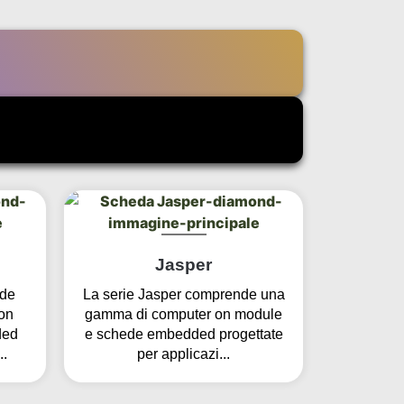
Jasper
nde
La serie Jasper comprende una
on
gamma di computer on module
ded
e schede embedded progettate
..
per applicazi...