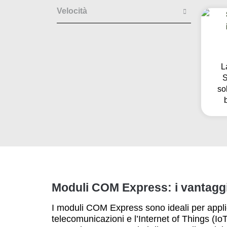
Velocità
L
S
so
Moduli COM Express: i vantaggi
I moduli COM Express sono ideali per applic
telecomunicazioni e l’Internet of Things (I